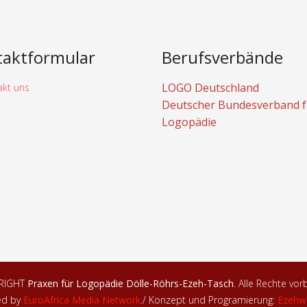
taktformular
Berufsverbände
LOGO Deutschland
Deutscher Bundesverband f
Logopädie
RIGHT
Praxen für Logopädie Dölle-Röhrs-Ezeh-Tasch
. Alle Rechte vor
ed by
EuroAfrica Media Network
.
/ Konzept und Programierung:
Ezehw