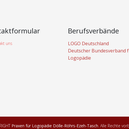
taktformular
Berufsverbände
LOGO Deutschland
Deutscher Bundesverband f
Logopädie
RIGHT
Praxen für Logopädie Dölle-Röhrs-Ezeh-Tasch
. Alle Rechte vor